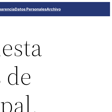
parencia
Datos Personales
Archivo
iesta
s de
pal.