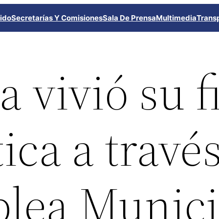
ido
Secretarías Y Comisiones
Sala De Prensa
Multimedia
Trans
 vivió su f
ca a travé
lea Munici