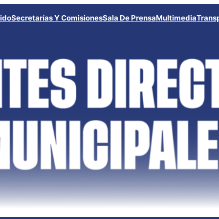
ido
Secretarías Y Comisiones
Sala De Prensa
Multimedia
Trans