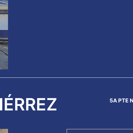
IÉRREZ
5A PTE 