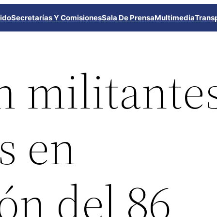
ido
Secretarías Y Comisiones
Sala De Prensa
Multimedia
Trans
n militante
es en
ón del 86