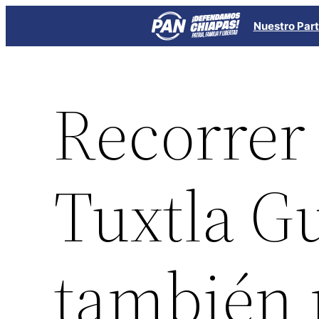
Saltar
Nuestro Part
al
contenido
Recorrer 
Tuxtla Gu
también 