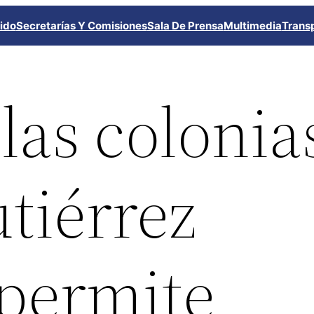
ido
Secretarías Y Comisiones
Sala De Prensa
Multimedia
Trans
las colonia
tiérrez
permite