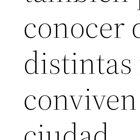
conocer d
distintas
conviven
ciudad.