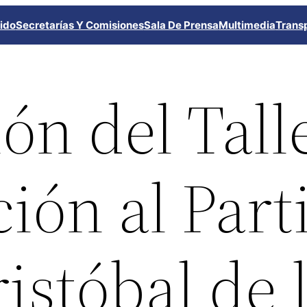
ido
Secretarías Y Comisiones
Sala De Prensa
Multimedia
Trans
ón del Tall
ión al Part
istóbal de 