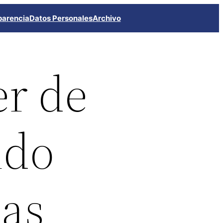
parencia
Datos Personales
Archivo
er de
ido
las