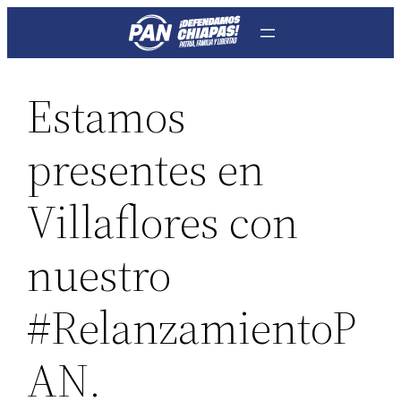
Saltar
al
contenido
Estamos
presentes en
Villaflores con
nuestro
#RelanzamientoP
AN.