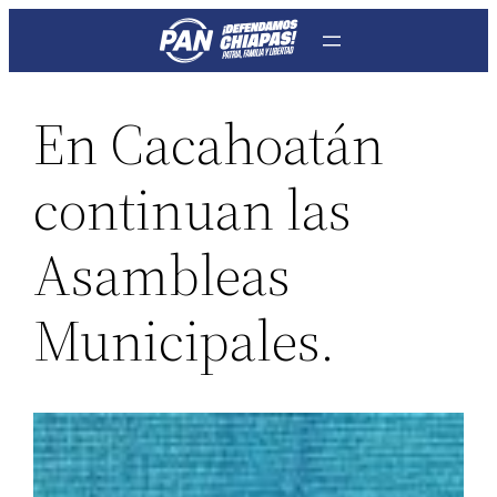
Saltar
al
contenido
En Cacahoatán
continuan las
Asambleas
Municipales.