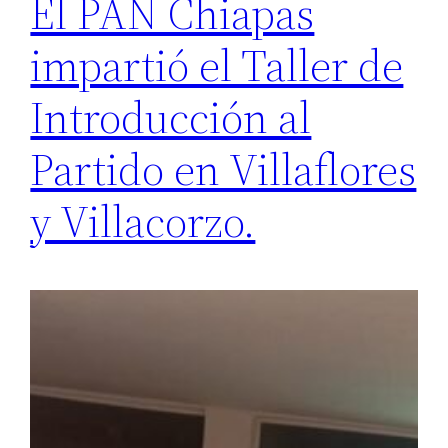
El PAN Chiapas
impartió el Taller de
Introducción al
Partido en Villaflores
y Villacorzo.