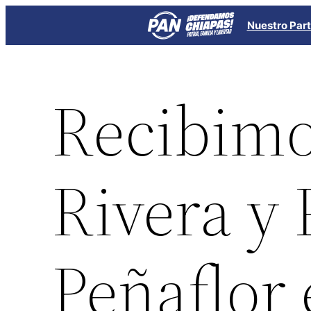
Saltar
Nuestro Part
al
contenido
Recibimo
Rivera y 
Peñaflor 