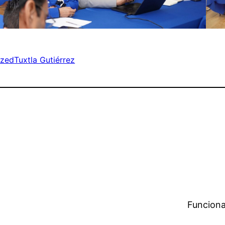
ized
Tuxtla Gutiérrez
Funciona