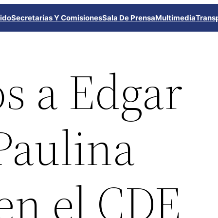
ido
Secretarías Y Comisiones
Sala De Prensa
Multimedia
Trans
s a Edgar
Paulina
en el CDE