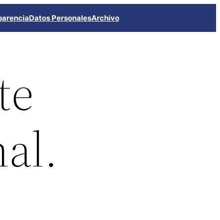
parencia
Datos Personales
Archivo
te
al.