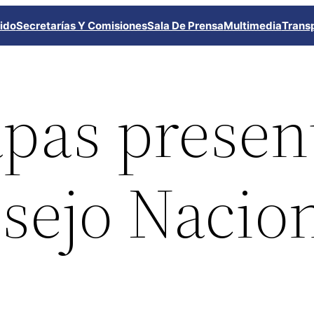
ido
Secretarías Y Comisiones
Sala De Prensa
Multimedia
Trans
pas presen
sejo Nacion