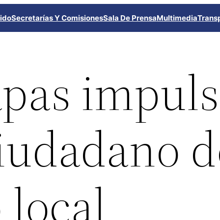
ido
Secretarías Y Comisiones
Sala De Prensa
Multimedia
Trans
pas impuls
ciudadano 
 local