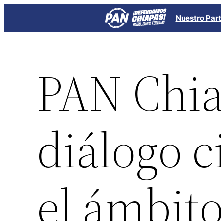
Saltar
Nuestro Part
al
contenido
PAN Chia
diálogo 
el ámbito