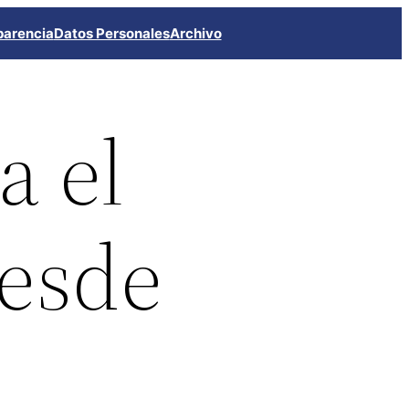
parencia
Datos Personales
Archivo
a el
desde