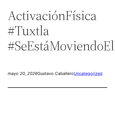
ActivaciónFísica
#Tuxtla
#SeEstáMoviendoE
mayo 20, 2026
Gustavo Caballero
Uncategorized