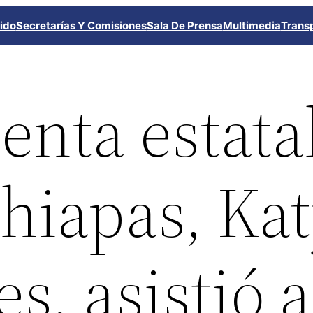
ido
Secretarías Y Comisiones
Sala De Prensa
Multimedia
Trans
enta estata
hiapas, Ka
s, asistió a