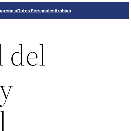
parencia
Datos Personales
Archivo
l del
ty
l