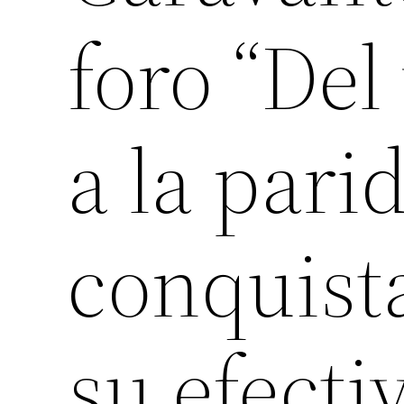
foro “Del
a la parid
conquist
su efecti