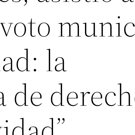
 voto munic
ad: la
a de derech
vidad”