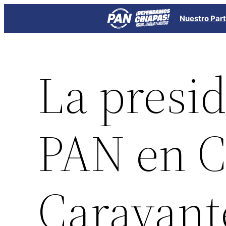
Saltar
Nuestro Part
al
contenido
La presid
PAN en C
Caravante