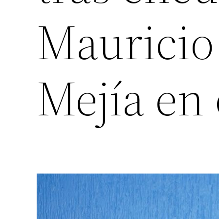
Maurici
Mejía en