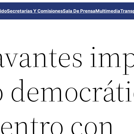
ido
Secretarías Y Comisiones
Sala De Prensa
Multimedia
Trans
avantes im
o democrát
uentro con