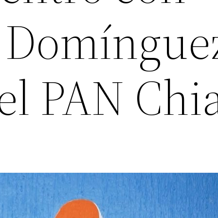
o Domíngue
 el PAN Chi