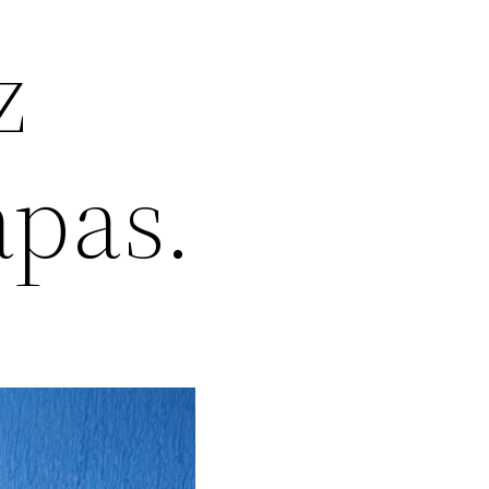
z
apas.