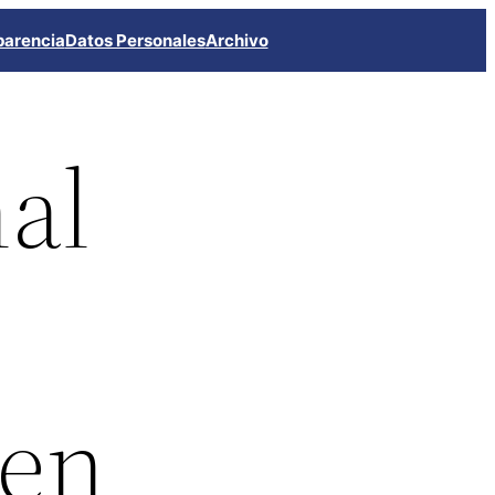
parencia
Datos Personales
Archivo
nal
o
 en