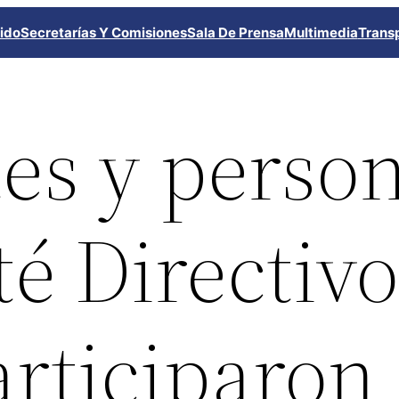
ido
Secretarías Y Comisiones
Sala De Prensa
Multimedia
Trans
es y perso
é Directiv
articiparon