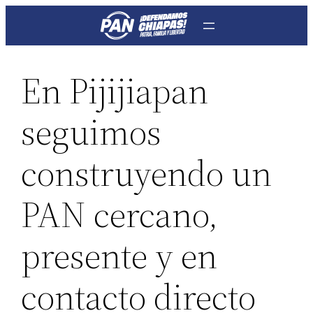
Saltar
al
contenido
En Pijijiapan
seguimos
construyendo un
PAN cercano,
presente y en
contacto directo