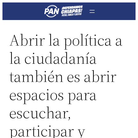
Saltar
al
contenido
Abrir la política a
la ciudadanía
también es abrir
espacios para
escuchar,
participar y